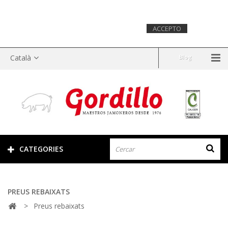
Aquest lloc web utilitza cookies per recopilar informació
estadística sobre la navegació. Si continues navegant,
considerarem que acceptes el seu ús.
Més
ACCEPTO
informació.
Català
Blog
CATEGORIES
PREUS REBAIXATS
>
Preus rebaixats