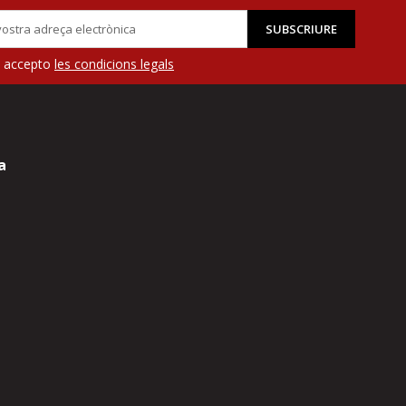
SUBSCRIURE
 i accepto
les condicions legals
a