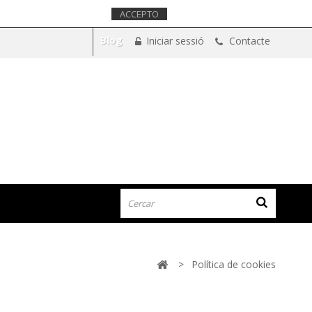
m que acceptes el seu ús.
Més informació.
ACCEPTO
Blog
Iniciar sessió
Contacte
>
Política de cookies