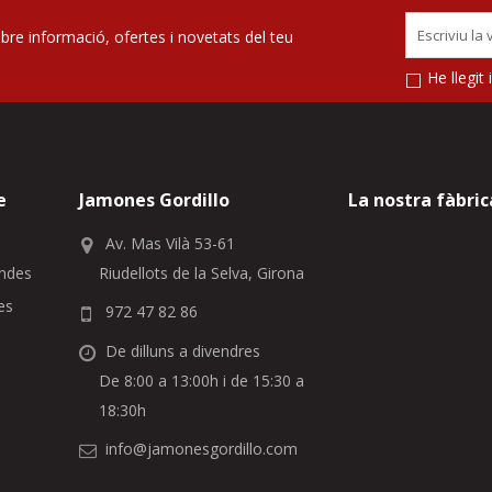
ebre informació, ofertes i novetats del teu
He llegit
e
Jamones Gordillo
La nostra fàbric
Av. Mas Vilà 53-61
ndes
Riudellots de la Selva, Girona
es
972 47 82 86
De dilluns a divendres
De 8:00 a 13:00h i de 15:30 a
18:30h
info@jamonesgordillo.com