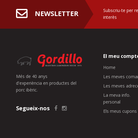
Subscriu-te per r
NEWSLETTER
interès
El meu compt
Home
Més de 40 anys
Les meves coma
d'experiència en productes del
Les meves adrec
porc ibèric.
La meva info.
personal
Segueix-nos
Els meus cupons