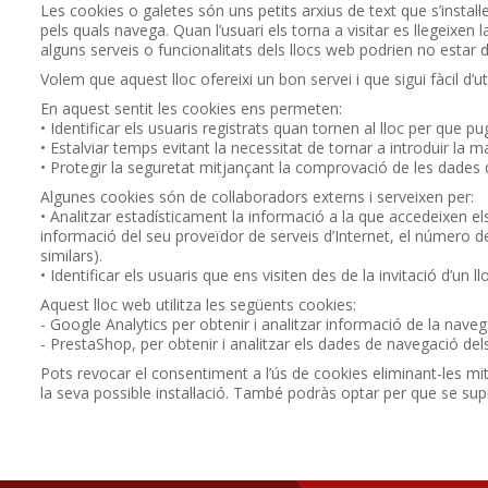
Les cookies o galetes són uns petits arxius de text que s’instal·l
pels quals navega. Quan l’usuari els torna a visitar es llegeixen l
alguns serveis o funcionalitats dels llocs web podrien no estar d
Volem que aquest lloc ofereixi un bon servei i que sigui fàcil d’uti
En aquest sentit les cookies ens permeten:
• Identificar els usuaris registrats quan tornen al lloc per que pu
• Estalviar temps evitant la necessitat de tornar a introduir la m
• Protegir la seguretat mitjançant la comprovació de les dades d’
Algunes cookies són de col·laboradors externs i serveixen per:
• Analitzar estadísticament la informació a la que accedeixen els
informació del seu proveïdor de serveis d’Internet, el número d
similars).
• Identificar els usuaris que ens visiten des de la invitació d’un 
Aquest lloc web utilitza les següents cookies:
- Google Analytics per obtenir i analitzar informació de la naveg
- PrestaShop, per obtenir i analitzar els dades de navegació dels
Pots revocar el consentiment a l’ús de cookies eliminant-les mit
la seva possible instal·lació. També podràs optar per que se su