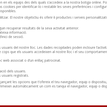
en en els equips des dels quals s’accedeix a la nostra botiga online. Pod
as cookies per identificar-lo i restablir les seves preferències i config
isponibles.
litzar. El nostre objetictiu és oferir-li productes i serveis personalitzat
guin recuperar resultats de la seva activitat anterior.
ateixa informació.
inici de sessió.
 usuaris del nostre lloc. Les dades recopilades poden incloure l’activit
e cops que els usuaris accedeixen al nostre lloc i el seu comportament
lloc web associat o d’un enllaç patrocinat.
ació dels usuaris.
 usuaris registrats.
jançant les opcions que t’ofereix el teu navegador, equip o dispositiu
primeixin automàticament un com es tanqui el navegador, equip o disp