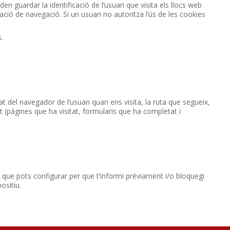
en guardar la identificació de l’usuari que visita els llocs web
uració de navegació. Si un usuari no autoritza l’ús de les cookies
s.
at del navegador de l’usuari quan ens visita, la ruta que segueix,
 (pàgines que ha visitat, formularis que ha completat i
, que pots configurar per que t’informi prèviament i/o bloquegi
ositiu.