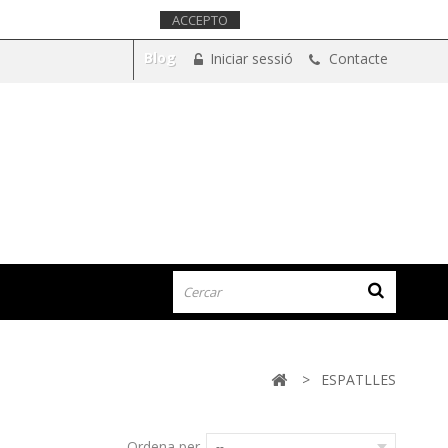
m que acceptes el seu ús.
Més informació.
ACCEPTO
Blog
Iniciar sessió
Contacte
>
ESPATLLES
Ordena per
--