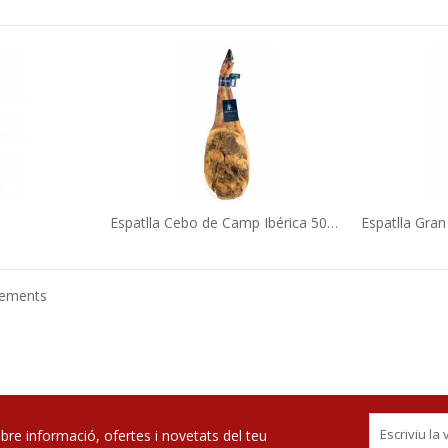
Espatlla Gra
Espatlla Cebo de Camp Ibérica 50% raça...
lements
ebre informació, ofertes i novetats del teu