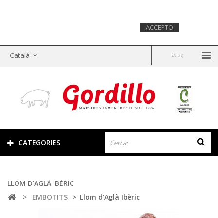
Aquest lloc web utilitza cookies per recopilar informació
estadística sobre la navegació. Si continues navegant,
considerarem que acceptes el seu ús.
Més
ACCEPTO
informació.
Català
Blog
CATEGORIES
LLOM D'AGLÀ IBÈRIC
>
EMBOTITS
>
Llom d'Aglà Ibèric