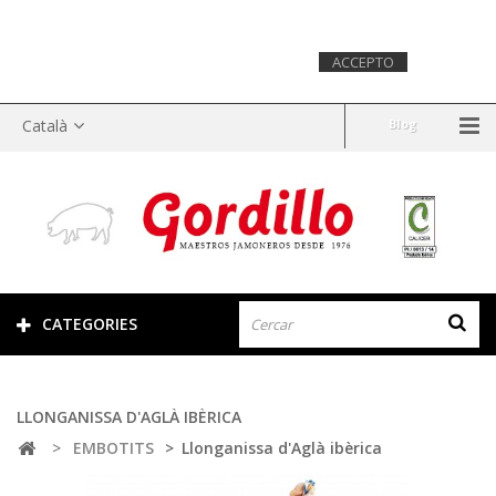
Aquest lloc web utilitza cookies per recopilar informació
estadística sobre la navegació. Si continues navegant,
considerarem que acceptes el seu ús.
Més
ACCEPTO
informació.
Català
Blog
CATEGORIES
LLONGANISSA D'AGLÀ IBÈRICA
>
EMBOTITS
>
Llonganissa d'Aglà ibèrica