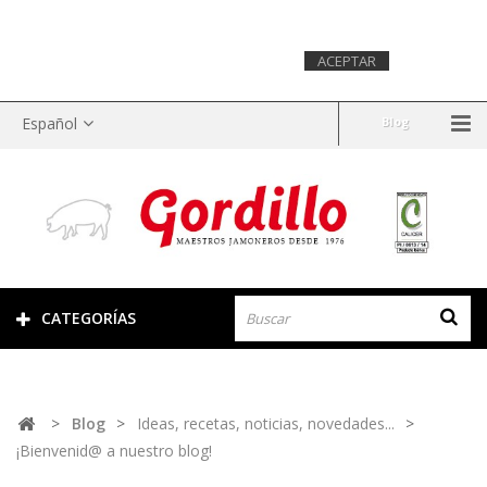
Este sitio web utiliza cookies para recopilar información
estadística sobre la navegación. Si continuas navegando,
consideramos que aceptas su uso.
Más
ACEPTAR
información.
Español
Blog
CATEGORÍAS
>
Blog
>
Ideas, recetas, noticias, novedades...
>
¡Bienvenid@ a nuestro blog!