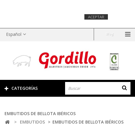
Este sitio web utiliza cookies para recopilar información
estadística sobre la navegación. Si continuas navegando,
consideramos que aceptas su uso.
Más
ACEPTAR
información.
Español
Blog
CATEGORÍAS
EMBUTIDOS DE BELLOTA IBÉRICOS
>
EMBUTIDOS
>
EMBUTIDOS DE BELLOTA IBÉRICOS