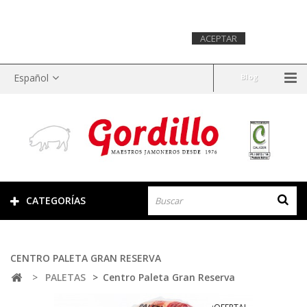
Este sitio web utiliza cookies para recopilar información
estadística sobre la navegación. Si continuas navegando,
consideramos que aceptas su uso.
Más
ACEPTAR
información.
Español
Blog
CATEGORÍAS
CENTRO PALETA GRAN RESERVA
>
PALETAS
>
Centro Paleta Gran Reserva