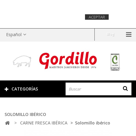
Este sitio web utiliza cookies para recopilar información
estadística sobre la navegación. Si continuas navegando,
consideramos que aceptas su uso.
Más
ACEPTAR
información.
Español
Blog
CATEGORÍAS
SOLOMILLO IBÉRICO
>
CARNE FRESCA IBÉRICA
>
Solomillo ibérico